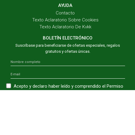
AYUDA
Contacto
Texto Aclaratorio Sobre Cookies
Texto Aclaratorio De Kvkk
BOLETÍN ELECTRÓNICO
Suscríbase para beneficiarse de ofertas especiales, regalos
gratuitos y ofertas únicas.
Acepto y declaro haber leído y comprendido el Permiso
de
Wellpad Comunicación Comercial.
Acepto y declaro haber leído y comprendido el
Wellpad
Texto de Consentimiento Explícito.
ÚNETE A
© WellPad 2026. Este sitio web utiliza cookies para garantizar que