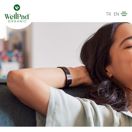
TR
EN